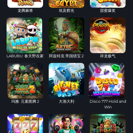
龙腾麻将
埃及辉光
甜蜜爆奖
LABUBU: 春天野在家
阿兹特克 帝国猎宝 2
祥龙极气
玛雅: 元素图腾 2
大渔大利
Disco 777 Hold and
Win