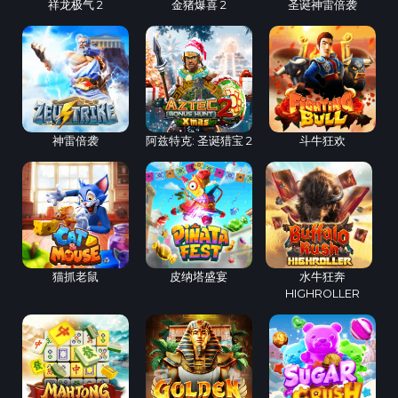
祥龙极气 2
金猪爆喜 2
圣诞神雷倍袭
神雷倍袭
阿兹特克: 圣诞猎宝 2
斗牛狂欢
猫抓老鼠
皮纳塔盛宴
水牛狂奔
HIGHROLLER