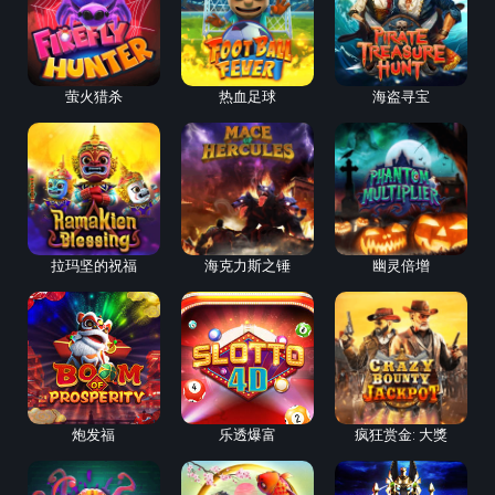
萤火猎杀
热血足球
海盗寻宝
拉玛坚的祝福
海克力斯之锤
幽灵倍增
炮发福
乐透爆富
疯狂赏金: 大獎