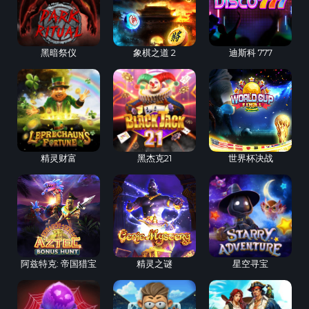
黑暗祭仪
象棋之道 2
迪斯科 777
精灵财富
黑杰克21
世界杯决战
阿兹特克: 帝国猎宝
精灵之谜
星空寻宝