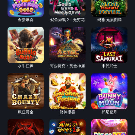
金猪爆喜
鱿鱼游戏 2：无穷花
玛雅 元素图腾
水牛狂奔
阿兹特克：黄金神庙
末代武士
疯狂赏金
财神报喜
邦尼登月