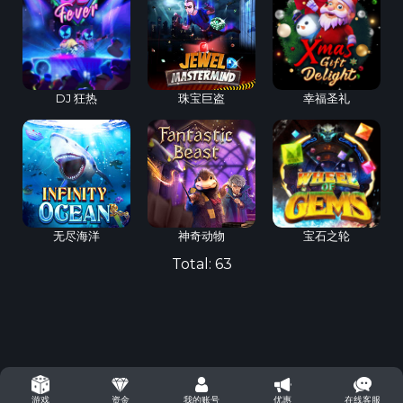
DJ 狂热
珠宝巨盗
幸福圣礼
无尽海洋
神奇动物
宝石之轮
Total:
63
资金
我的账号
优惠
在线客服
游戏