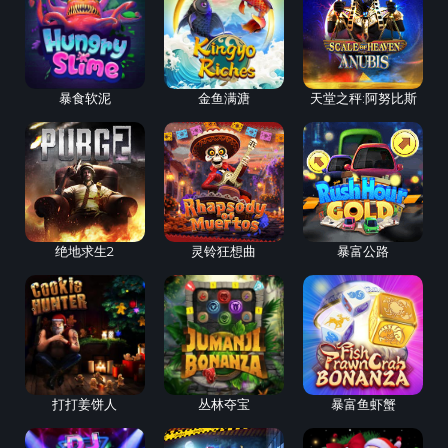
暴食软泥
金鱼满溏
天堂之秤:阿努比斯
绝地求生2
灵铃狂想曲
暴富公路
打打姜饼人
丛林夺宝
暴富鱼虾蟹