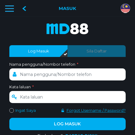
MASUK
Log Masuk
Sila Daftar
Nama pengguna/Nombor telefon
*
Kata laluan
*
Ingat Saya
Forgot Username / Password?