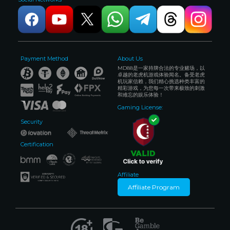
Payment Method
About Us
MD88是一家持牌合法的专业赌场，以
卓越的老虎机游戏体验闻名。备受老虎
机玩家信赖，我们精心挑选种类丰富的
精彩游戏，为您每一次带来极致的刺激
和难忘的娱乐体验！
Gaming License:
Security
Certification
Affiliate
Affiliate Program