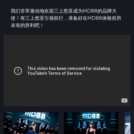
我们非常激动地欢迎三上悠亚成为MD88的品牌大
使！有三上悠亚引领前行，准备好在MD88体验前所
未有的胜利吧！